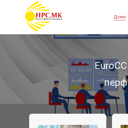
Дома
EuroCC
перф