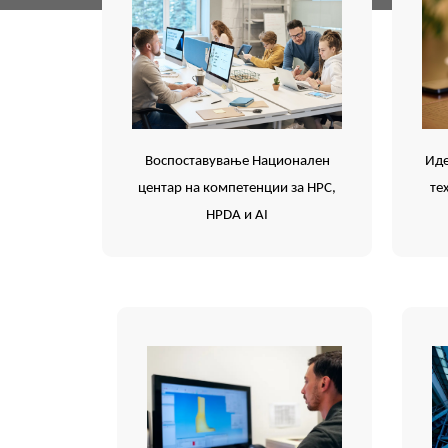
Воспоставување Национален
Иде
центар на компетенции за HPC,
те
HPDA и AI