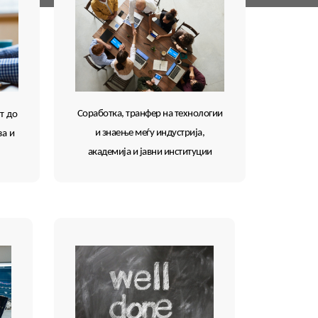
Соработкa, транфер на технологии
т до
и знаење меѓу индустрија,
за и
академија и јавни институции