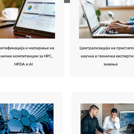
Централизација на пристапо
нтификација и мапирање на
научна и техничка експерти
хнички компетенции за HPC,
знаење
HPDA и AI