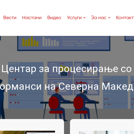
Вести
Настани
Видео
Услуги
За нас
Контакт
 Центар за процесирање со
орманси на Северна Макед