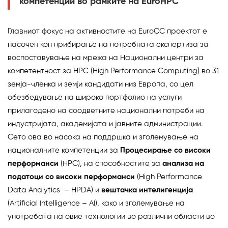
компетенции во рамките на EuroHPC
Главниот фoкус на активностите на EuroCC проектот е
насочен кон прибирање на потребната експертиза за
воспоставување на мрежа на Национални центри за
компетентност за HPC (High Performance Computing) во 31
земја-членка и земји кандидати низ Европа, со цел
обезбедување на широко портфолио на услуги
прилагодено на соодветните национални потреби на
индустријата, академијата и јавните администрации.
Сето ова во насока на поддршка и зголемување на
националните компетенции за
Процесирање
со
високи
перформанси
(HPC), на способностите за
анализа
на
податоци
со
високи
перформанси
(High Performance
Data Analytics – HPDA) и
вештачка
интелигенција
(Artificial Intelligence – AI), како и зголемување на
употребата на овие технологии во различни области во