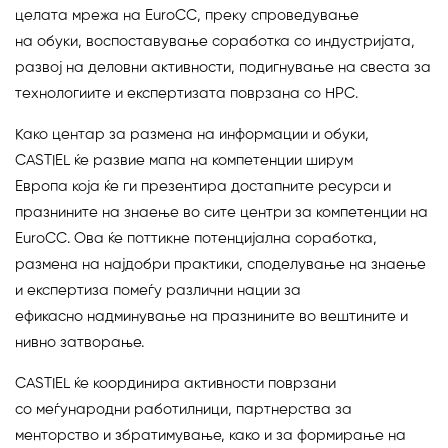
целата мрежа на EuroCC, преку спроведување
на обуки, воспоставување соработка со индустријата,
развој на деловни активности, подигнување на свеста за
технологиите и експертизата поврзана со HPC.
Како центар за размена на информации и обуки,
CASTIEL ќе развие мапа на компетенции ширум
Европа која ќе ги презентира достапните ресурси и
празнините на знаење во сите центри за компетенции на
EuroCC. Ова ќе поттикне потенцијална соработка,
размена на најдобри практики, споделување на знаење
и експертиза помеѓу различни нации за
ефикасно надминување на празнините во вештините и
нивно затворање.
CASTIEL ќе координира активности поврзани
со меѓународни работилници, партнерства за
менторство и збратимување, како и за формирање на