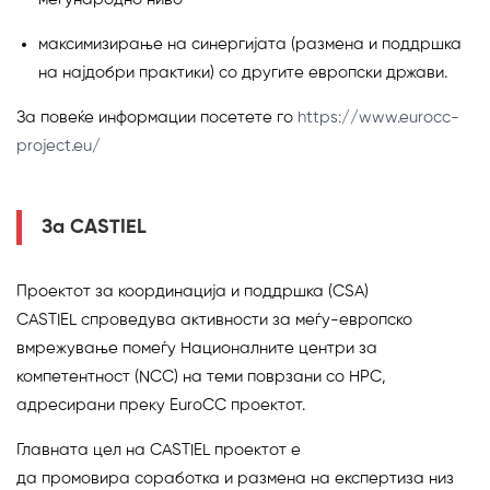
максимизирање на синергијата (размена и поддршка
на најдобри практики) со другите европски држави.
За повеќе информации посетете го
https://www.eurocc-
project.eu/
За CASTIEL
Проектот за координација и поддршка (CSA)
CASTIEL спроведува активности за меѓу-европско
вмрежување помеѓу Националните центри за
компетентност (NCC) на теми поврзани со HPC,
адресирани преку EuroCC проектот.
Главната цел на CASTIEL проектот е
да промовира соработка и размена на експертиза низ