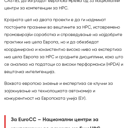
CASTIEL да изградат европска мрежа од 33 национални
центри за компетенции за HPC.
Крајната цел на двата проекти е да ги надминат
постојните празнини во вештините за HPC, истовремено
промовирајќи соработка и спроведување на најдобрите
практики низ цела Европа, но и да обезбедат
координирано и конзистентно високо ниво на експертиза
низ цела Европа за HPC и сродните дисциплини, како што
се анализа на податоци со високи перформанси (HPDA) и
вештачка интелигенција.
Ваквото европско знаење и експертиза се клучни за
зајакнување на технолошката автономија и
конкурентност на Европската унија (ЕУ).
За EuroCC – Национални центри за