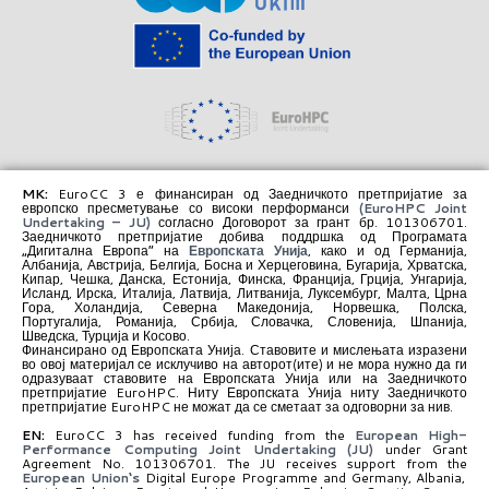
MK:
EuroCC 3 е финансиран од Заедничкото претпријатие за
европско пресметување со високи перформанси
(EuroHPC Joint
Undertaking – JU)
согласно Договорот за грант бр. 101306701.
Заедничкото претпријатие добива поддршка од Програмата
„Дигитална Европа“ на
Европската Унија
, како и од Германија,
Албанија, Австрија, Белгија, Босна и Херцеговина, Бугарија, Хрватска,
Кипар, Чешка, Данска, Естонија, Финска, Франција, Грција, Унгарија,
Исланд, Ирска, Италија, Латвија, Литванија, Луксембург, Малта, Црна
Гора, Холандија, Северна Македонија, Норвешка, Полска,
Португалија, Романија, Србија, Словачка, Словенија, Шпанија,
Шведска, Турција и Косово.
Финансирано од Европската Унија. Ставовите и мислењата изразени
во овој материјал се исклучиво на авторот(ите) и не мора нужно да ги
одразуваат ставовите на Европската Унија или на Заедничкото
претпријатие EuroHPC. Ниту Европската Унија ниту Заедничкото
претпријатие EuroHPC не можат да се сметаат за одговорни за нив.
EN:
EuroCC 3 has received funding from the
European High-
Performance Computing Joint Undertaking (JU)
under Grant
Agreement No. 101306701. The JU receives support from the
European Union‘s
Digital Europe Programme and Germany, Albania,