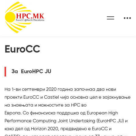
EuroCC
За EuroHPC JU
На 1-ви септември 2020 година започнаа два нови
проекти EuroCC и Castiel чија основна цел е зајакнување
на знаењата и можностите за HPC во
Европа. Со финансиска поддршка од European High
Performance Computing Joint Undertaking (EuroHPC JU) и
како дел од Horizon 2020, предвидено е EuroCC и