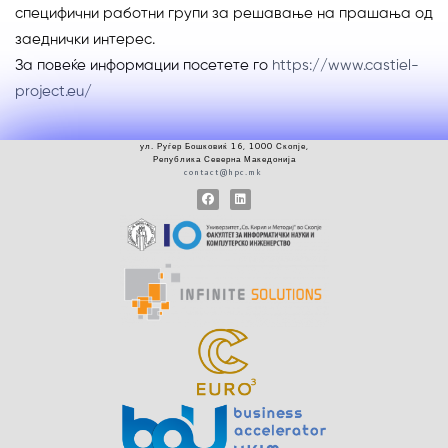
специфични работни групи за решавање на прашања од
заеднички интерес.
За повеќе информации посетете го
https://www.castiel-
project.eu/
ул.
Руѓер
Бошковиќ 16, 1000 Скопје
,
Република Северна Македонија
contact@hpc.mk