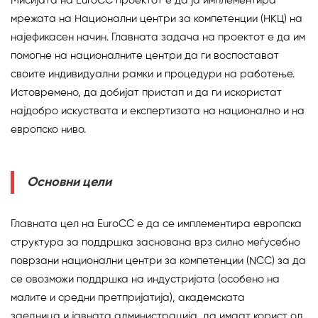
Мисијата на EuroCC проектот е да ја имплементира
мрежата на Национални центри за компетенции (НКЦ) на
најефикасен начин. Главната задача на проектот е да им
помогне на националните центри да ги воспостават
своите индивидуални рамки и процедури на работење.
Истовремено, да добијат пристап и да ги искористат
најдобро искуствата и експертизата на национално и на
европско ниво.
Основни цели
Главната цел на EuroCC е да се имплементира европска
структура за поддршка заснована врз силно меѓусебно
поврзани национални центри за компетенции (NCC) за да
се овозможи поддршка на индустријата (особено на
малите и средни претпријатија), академската
заедница и јавната администрација да имаат корист од