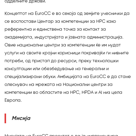
одделните држави.
Концептот на EuroCC е во секоја од земјите учеснички да
се воспостави Центар за компетенции за HPC како
референтна и единствена точка за контакт за
академијата, индустријата и јавната администрација.
Овие национални центри за компетенции ќе им нудат
услуги на своите крајни корисници покривајќи ги нивните
потреби, од пристап до ресурси, преку технолошки
консултации или обезбедување на генерални и
специјализирани обуки. Амбицијата на EuroCC е да стане
олеснувач на мрежата на Национални центри за
компетенции во областите на HPC, HPDA и AI низ цела
Европа.
Мисија