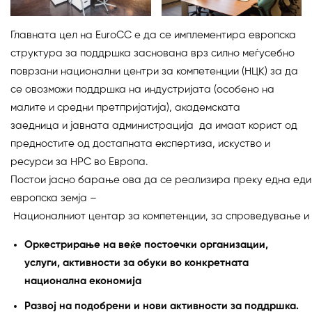
Главната цел на EuroCC е да се имплементира европска
структура за поддршка заснована врз силно меѓусебно
поврзани национални центри за компетенции (НЦК) за да
се овозможи поддршка на индустријата (особено на
малите и средни претпријатија), академската
заедница и јавната администрација да имаат корист од
предностите од достапната експертиза, искуство и
ресурси за HPC во Европа.
Постои јасно барање ова да се реализира преку една един
eвропска земја –
Националниот центар за компетенции, за спроведување и 
Оркестрирање на веќе постоечки организации,
услуги, активности за обуки во конкретната
национална економија
Развој на подобрени и нови активности за поддршка.