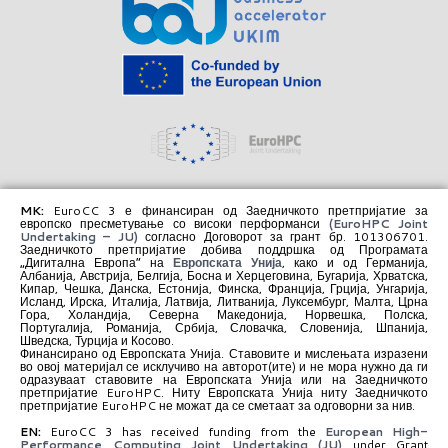
MK:
EuroCC 3 е финансиран од Заедничкото претпријатие за
европско пресметување со високи перформанси
(EuroHPC Joint
Undertaking – JU)
согласно Договорот за грант бр. 101306701.
Заедничкото претпријатие добива поддршка од Програмата
„Дигитална Европа“ на
Европската Унија
, како и од Германија,
Албанија, Австрија, Белгија, Босна и Херцеговина, Бугарија, Хрватска,
Кипар, Чешка, Данска, Естонија, Финска, Франција, Грција, Унгарија,
Исланд, Ирска, Италија, Латвија, Литванија, Луксембург, Малта, Црна
Гора, Холандија, Северна Македонија, Норвешка, Полска,
Португалија, Романија, Србија, Словачка, Словенија, Шпанија,
Шведска, Турција и Косово.
Финансирано од Европската Унија. Ставовите и мислењата изразени
во овој материјал се исклучиво на авторот(ите) и не мора нужно да ги
одразуваат ставовите на Европската Унија или на Заедничкото
претпријатие EuroHPC. Ниту Европската Унија ниту Заедничкото
претпријатие EuroHPC не можат да се сметаат за одговорни за нив.
EN:
EuroCC 3 has received funding from the
European High-
Performance Computing Joint Undertaking (JU)
under Grant