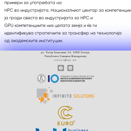
примери за употребата на
HPC во индустријата. Националниот центар за компетенции
ја гради свеста во индустријата за HPC и
GPU компетенциите низ целата земја и ќе ги
идентификува стратегиите за трансфер на технологија
од академските институции.
ул.
Руѓер
Бошковиќ 16, 1000 Скопје
,
Република Северна Македонија
contact@hpc.mk