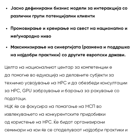
Јасно дефинирани бизнис модели за интеракција со
различни групи потенцијални клиенти
Промовирање и креирање на свест на национално и
меѓународно ниво
Максимизирање на синергијата (размена и поддршка
на најдобри практики) со другите европски држави.
Целта на националниот центар за компетенции е
да помогне во едукација на деловните субјекти за
техничко усвојување на HPC и да обезбеди консултации
за HPC, GPU забрзување и барања за ракување со
податоци.
НЦК ќе се фокусира на помагање на МСП во
извлекувањето на конкурентските придобивки
од користење на HPC. Ќе бидат организирани
семинари на кои ќе се споделуваат најдобри практики и