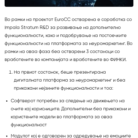
Во рамки на проектот EuroCC остварена е соработка со
Impala Stratum R&D за развивање на дополнително
функционалности, како и подобрување на постоечките
функционалности на платформата за неуромаркетинг. Во
рамки на оваа фаза беа остварени 3 состаноци со
вработените во компанијата и вработените во ФИНКИ.
На првиот состанок, беше презентирана
дигиталната платформа за неуромаркетинг и беа
прикажани нејзините функционалности и тоа:
Софтверот потребен за следење на движењето на
очите кај корисниците. Дополнителни беа прикажани и
користените модели во платформата за оваа
функционалност
Модулот кој е одговорен за одредување на емоциите