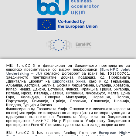
MK:
EuroCC 3 е финансиран од Заедничкото претпријатие за
европско пресметување со високи перформанси
(EuroHPC Joint
Undertaking – JU)
согласно Договорот за грант бр. 101306701.
Заедничкото претпријатие добива поддршка од Програмата
„Дигитална Европа“ на
Европската Унија
, како и од Германија,
Албанија, Австрија, Белгија, Босна и Херцеговина, Бугарија, Хрватска,
Кипар, Чешка, Данска, Естонија, Финска, Франција, Грција, Унгарија,
Исланд, Ирска, Италија, Латвија, Литванија, Луксембург, Малта, Црна
Гора, Холандија, Северна Македонија, Норвешка, Полска,
Португалија, Романија, Србија, Словачка, Словенија, Шпанија,
Шведска, Турција и Косово.
Финансирано од Европската Унија. Ставовите и мислењата изразени
во овој материјал се исклучиво на авторот(ите) и не мора нужно да ги
одразуваат ставовите на Европската Унија или на Заедничкото
претпријатие EuroHPC. Ниту Европската Унија ниту Заедничкото
претпријатие EuroHPC не можат да се сметаат за одговорни за нив.
EN:
EuroCC 3 has received funding from the
European High-