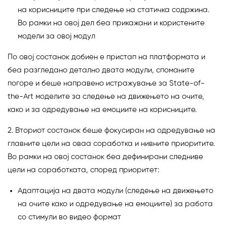
на корисниците при следење на статичка содржина.
Во рамки на овој дел беа прикажани и користените
модели за овој модул
По овој состанок добиен е пристап на платформата и
беа разгледано детално двата модули, споманите
погоре и беше направено истражување за State-of-
the-Art моделите за следење на движењето на очите,
како и за одредување на емоциите на корисниците.
2. Вториот состанок беше фокусиран на одредување на
главните цели на оваа соработка и нивните приоритите.
Во рамки на овој состанок беа дефинирани следниве
цели на соработката, според приоритет:
Адаптација на двата модули (следење на движењето
на очите како и одредување на емоциите) за работа
со стимули во видео формат