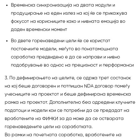
Временска синхронизација на двата модули и
продуцирање на еден излез на кој ќе се прикажува
фокусот на корисниците како и нивната емоција во
даден временски момент
Во двете горенаведени цели ќе се користат
постоечките модели, меѓуто во понатамошната
соработка предвидено е да се направи и нивно
подобрување во однос на прецизност и перформанси
3. По дефинирањето на целите, се одржа трет состанок
на кој беше договорен и потпишан NDA договор помеѓу
учесниците на проектот и беше дефинирана временска
рамка на проектот. Дополнително беа одредени клучните
податоци и модели кои се потребни да се предадат на
вработените на ФИНКИ за да може да се остварата
горенаведените цели на соработката.
Во рамки на почетната соработка, вработените на