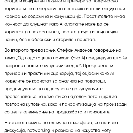
сподели конкретни техники и примери за поефикасно
користење на генеративна вештачка интелигенција при
креирање содржина и комуникација. Посетителите имаа
можност да слушнат како AI алатките може да се
користат на покреативен, поавтентичен и почовечки
начин, без шаблонски и стерилен пристап.
Во второто предавање, Стефан Андонов говореше на
тема „Од податоци до приход: Како AI предвидува што ќе
направат вашите купувачи следно“. Преку реални
примери и практични сценарија, тој објасни како AI
моделите се користат за анализа на податоци,
предвидување на однесување на купувачите,
препознавање на клиенти со најголем потенцијал за
повторна куповина, како и приоритизација на производи
со цел зголемување на продажбата и приходите.
Настанот помина во одлична атмосфера, со активна
дискусија, networking и размена на искуства меѓу