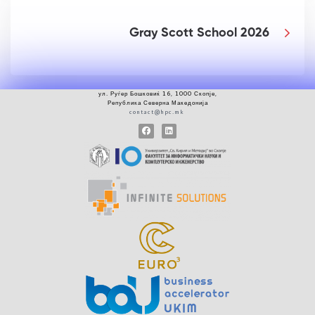
Gray Scott School 2026
ул.
Руѓер
Бошковиќ 16, 1000 Скопје
,
Република Северна Македонија
contact@hpc.mk