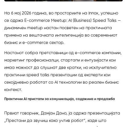
На 6 мај 2026 година, во просториите на Innox, успешно
се одржа E-commerce Meetup: AI (Business) Speed Talks —
динамичен meetup настан посветен на практичната
примена на вештачката интелигенција во современиот
бизнис и e-commerce сектор.
Настанот собра претставници од e-commerce компании,
маркетинг професионалци, стартапи и ентузијасти кои
имаа можност да слушнат две кратки, но исклучително
практични speed talks презентации од експерти кои
секојдневно работат со AI технологии во реален бизнис
контекст.
Практични AI пристапи за комуникација, содржина и продажба
Првиот говорник, Дамјан Дано, ја одржа презентацијата
„Престани да звучиш како учтив робот“, каде што