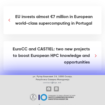
EU invests almost €7 million in European
world-class supercomputing in Portugal
EuroCC and CASTIEL: two new projects
to boost European HPC knowledge and
opportunities
ул.
Руѓер
Бошковиќ 16, 1000 Скопје
,
Република Северна Македонија
contact@hpc.mk