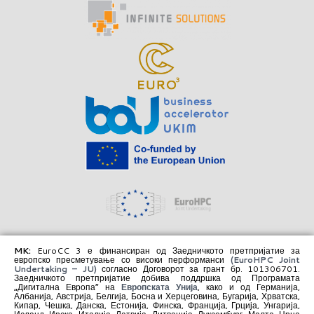
MK:
EuroCC 3 е финансиран од Заедничкото претпријатие за
европско пресметување со високи перформанси
(EuroHPC Joint
Undertaking – JU)
согласно Договорот за грант бр. 101306701.
Заедничкото претпријатие добива поддршка од Програмата
„Дигитална Европа“ на
Европската Унија
, како и од Германија,
Албанија, Австрија, Белгија, Босна и Херцеговина, Бугарија, Хрватска,
Кипар, Чешка, Данска, Естонија, Финска, Франција, Грција, Унгарија,