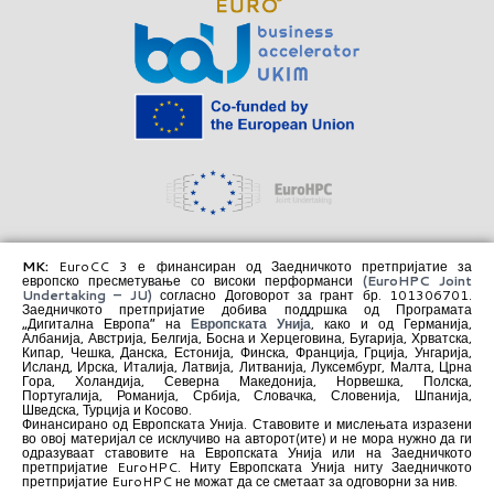
MK:
EuroCC 3 е финансиран од Заедничкото претпријатие за
европско пресметување со високи перформанси
(EuroHPC Joint
Undertaking – JU)
согласно Договорот за грант бр. 101306701.
Заедничкото претпријатие добива поддршка од Програмата
„Дигитална Европа“ на
Европската Унија
, како и од Германија,
Албанија, Австрија, Белгија, Босна и Херцеговина, Бугарија, Хрватска,
Кипар, Чешка, Данска, Естонија, Финска, Франција, Грција, Унгарија,
Исланд, Ирска, Италија, Латвија, Литванија, Луксембург, Малта, Црна
Гора, Холандија, Северна Македонија, Норвешка, Полска,
Португалија, Романија, Србија, Словачка, Словенија, Шпанија,
Шведска, Турција и Косово.
Финансирано од Европската Унија. Ставовите и мислењата изразени
во овој материјал се исклучиво на авторот(ите) и не мора нужно да ги
одразуваат ставовите на Европската Унија или на Заедничкото
претпријатие EuroHPC. Ниту Европската Унија ниту Заедничкото
претпријатие EuroHPC не можат да се сметаат за одговорни за нив.