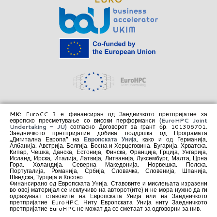
MK:
EuroCC 3 е финансиран од Заедничкото претпријатие за
европско пресметување со високи перформанси
(EuroHPC Joint
Undertaking – JU)
согласно Договорот за грант бр. 101306701.
Заедничкото претпријатие добива поддршка од Програмата
„Дигитална Европа“ на
Европската Унија
, како и од Германија,
Албанија, Австрија, Белгија, Босна и Херцеговина, Бугарија, Хрватска,
Кипар, Чешка, Данска, Естонија, Финска, Франција, Грција, Унгарија,
Исланд, Ирска, Италија, Латвија, Литванија, Луксембург, Малта, Црна
Гора, Холандија, Северна Македонија, Норвешка, Полска,
Португалија, Романија, Србија, Словачка, Словенија, Шпанија,
Шведска, Турција и Косово.
Финансирано од Европската Унија. Ставовите и мислењата изразени
во овој материјал се исклучиво на авторот(ите) и не мора нужно да ги
одразуваат ставовите на Европската Унија или на Заедничкото
претпријатие EuroHPC. Ниту Европската Унија ниту Заедничкото
претпријатие EuroHPC не можат да се сметаат за одговорни за нив.