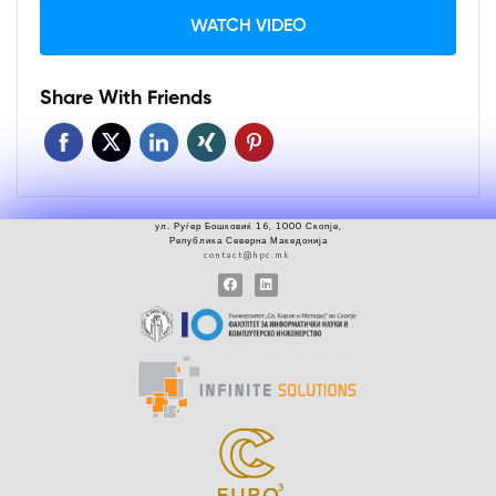
WATCH VIDEO
Share With Friends
ул.
Руѓер
Бошковиќ 16, 1000 Скопје
,
Република Северна Македонија
contact@hpc.mk